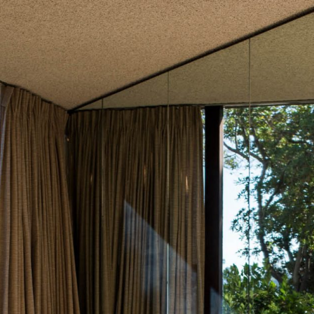
ontacto
.