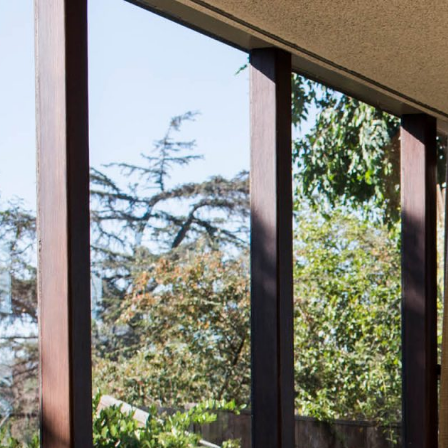
Frida Escobedo Studio,
Noticias
,
Obras
,
Info
,
C