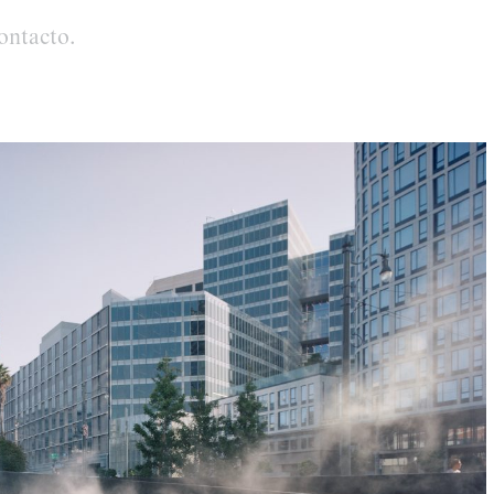
ontacto
.