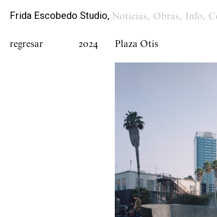
Frida Escobedo Studio,
Noticias
,
Obras
,
Info
,
C
regresar
2024
Plaza Otis